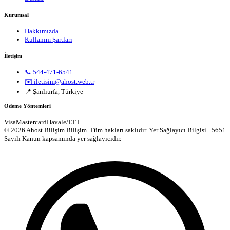
Kurumsal
Hakkımızda
Kullanım Şartları
İletişim
📞 544-471-6541
✉️ iletisim@ahost.web.tr
📍 Şanlıurfa, Türkiye
Ödeme Yöntemleri
Visa
Mastercard
Havale/EFT
© 2026 Ahost Bilişim Bilişim. Tüm hakları saklıdır.
Yer Sağlayıcı Bilgisi · 5651
Sayılı Kanun kapsamında yer sağlayıcıdır.