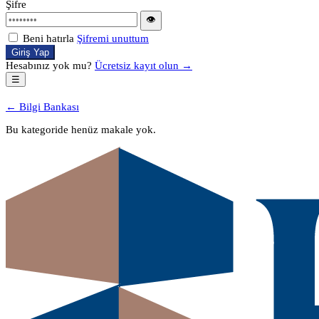
Şifre
👁
Beni hatırla
Şifremi unuttum
Giriş Yap
Hesabınız yok mu?
Ücretsiz kayıt olun →
☰
← Bilgi Bankası
Bu kategoride henüz makale yok.