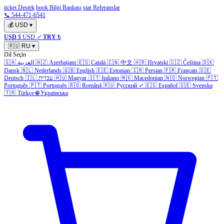
ticket Destek
book Bilgi Bankası
star Referanslar
📞 544-471-6541
💰
USD
▾
USD
$ USD
✓
TRY
₺
🇷🇺
RU
▾
Dil Seçin
🇸🇦
العربية
🇦🇿
Azerbaijani
🇪🇸
Català
🇨🇳
中文
🇭🇷
Hrvatski
🇨🇿
Čeština
🇩🇰
Dansk
🇳🇱
Nederlands
🇬🇧
English
🇪🇪
Estonian
🇮🇷
Persian
🇫🇷
Français
🇩🇪
Deutsch
🇮🇱
עברית
🇭🇺
Magyar
🇮🇹
Italiano
🇲🇰
Macedonian
🇳🇴
Norwegian
🇵🇹
Português
🇵🇹
Português
🇷🇴
Română
🇷🇺
Русский
✓
🇪🇸
Español
🇸🇪
Svenska
🇹🇷
Türkçe
🌐
Українська