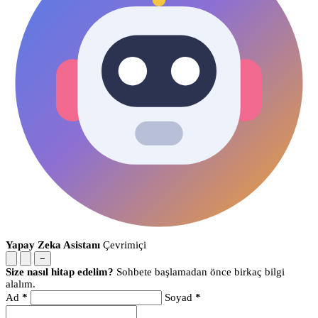
Yapay Zeka Asistanı
Çevrimiçi
−
Size nasıl hitap edelim?
Sohbete başlamadan önce birkaç bilgi
alalım.
Ad
*
Soyad
*