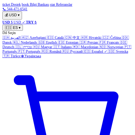
ticket Destek
book Bilgi Bankası
star Referanslar
📞 544-471-6541
💰
USD
▾
USD
$ USD
✓
TRY
₺
🇪🇸
ES
▾
Dil Seçin
🇸🇦
العربية
🇦🇿
Azerbaijani
🇪🇸
Català
🇨🇳
中文
🇭🇷
Hrvatski
🇨🇿
Čeština
🇩🇰
Dansk
🇳🇱
Nederlands
🇬🇧
English
🇪🇪
Estonian
🇮🇷
Persian
🇫🇷
Français
🇩🇪
Deutsch
🇮🇱
עברית
🇭🇺
Magyar
🇮🇹
Italiano
🇲🇰
Macedonian
🇳🇴
Norwegian
🇵🇹
Português
🇵🇹
Português
🇷🇴
Română
🇷🇺
Русский
🇪🇸
Español
✓
🇸🇪
Svenska
🇹🇷
Türkçe
🌐
Українська