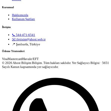
Kurumsal
Hakkımızda
Kullanım Şartları
İletişim
📞 544-471-6541
✉️ iletisim@ahost.web.tr
📍 Şanlıurfa, Türkiye
Ödeme Yöntemleri
Visa
Mastercard
Havale/EFT
© 2026 Ahost Bilişim Bilişim. Tüm hakları saklıdır.
Yer Sağlayıcı Bilgisi · 5651
Sayılı Kanun kapsamında yer sağlayıcıdır.