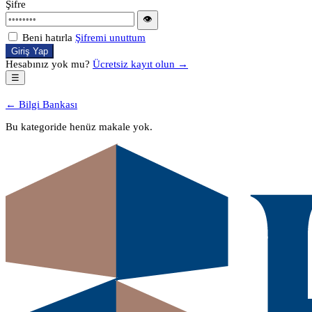
Şifre
👁
Beni hatırla
Şifremi unuttum
Giriş Yap
Hesabınız yok mu?
Ücretsiz kayıt olun →
☰
← Bilgi Bankası
Bu kategoride henüz makale yok.