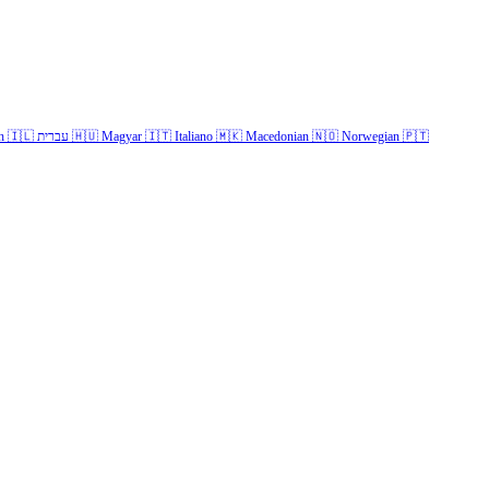
h
🇮🇱
עברית
🇭🇺
Magyar
🇮🇹
Italiano
🇲🇰
Macedonian
🇳🇴
Norwegian
🇵🇹