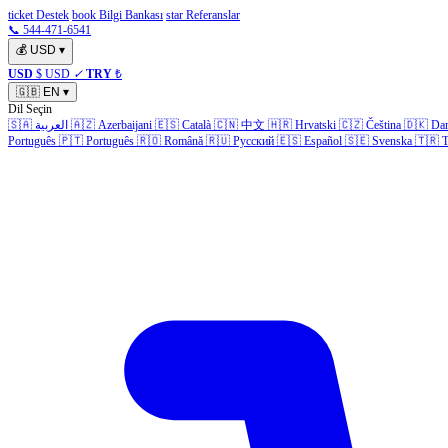
ticket Destek
book Bilgi Bankası
star Referanslar
📞 544-471-6541
💰
USD
▾
USD
$ USD
✓
TRY
₺
🇬🇧
EN
▾
Dil Seçin
🇸🇦
العربية
🇦🇿
Azerbaijani
🇪🇸
Català
🇨🇳
中文
🇭🇷
Hrvatski
🇨🇿
Čeština
🇩🇰
Da
Português
🇵🇹
Português
🇷🇴
Română
🇷🇺
Русский
🇪🇸
Español
🇸🇪
Svenska
🇹🇷
T