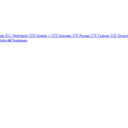
nsk
🇳🇱
Nederlands
🇬🇧
English
✓
🇪🇪
Estonian
🇮🇷
Persian
🇫🇷
Français
🇩🇪
Deutsc
ürkçe
🌐
Українська