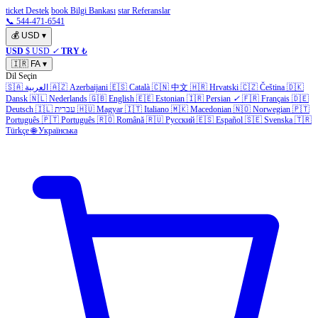
ticket Destek
book Bilgi Bankası
star Referanslar
📞 544-471-6541
💰
USD
▾
USD
$ USD
✓
TRY
₺
🇮🇷
FA
▾
Dil Seçin
🇩🇰
Čeština
🇨🇿
Hrvatski
🇭🇷
中文
🇨🇳
Català
🇪🇸
Azerbaijani
🇦🇿
العربية
🇸🇦
Dansk
🇳🇱
Nederlands
🇬🇧
English
🇪🇪
Estonian
🇮🇷
Persian
✓
🇫🇷
Français
🇩🇪
🇵🇹
Norwegian
🇳🇴
Macedonian
🇲🇰
Italiano
🇮🇹
Magyar
🇭🇺
עברית
🇮🇱
Deutsch
Português
🇵🇹
Português
🇷🇴
Română
🇷🇺
Русский
🇪🇸
Español
🇸🇪
Svenska
🇹🇷
Türkçe
🌐
Українська