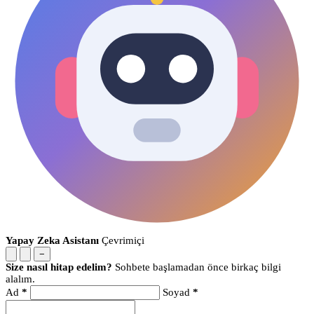
Yapay Zeka Asistanı
Çevrimiçi
−
Size nasıl hitap edelim?
Sohbete başlamadan önce birkaç bilgi
alalım.
Ad
*
Soyad
*