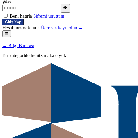
Şifre
👁
Beni hatırla
Şifremi unuttum
Giriş Yap
Hesabınız yok mu?
Ücretsiz kayıt olun →
☰
← Bilgi Bankası
Bu kategoride henüz makale yok.