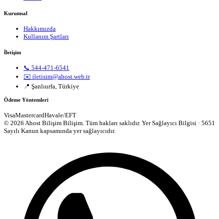
Kurumsal
Hakkımızda
Kullanım Şartları
İletişim
📞 544-471-6541
✉️ iletisim@ahost.web.tr
📍 Şanlıurfa, Türkiye
Ödeme Yöntemleri
Visa
Mastercard
Havale/EFT
© 2026 Ahost Bilişim Bilişim. Tüm hakları saklıdır.
Yer Sağlayıcı Bilgisi · 5651
Sayılı Kanun kapsamında yer sağlayıcıdır.