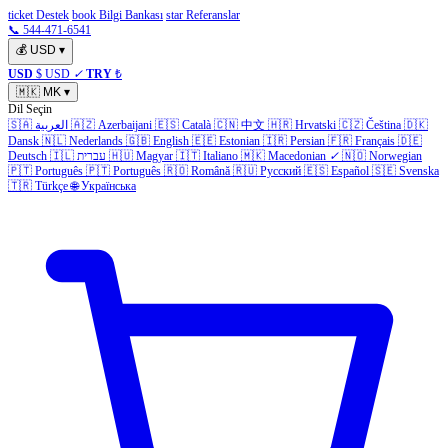
ticket Destek
book Bilgi Bankası
star Referanslar
📞 544-471-6541
💰
USD
▾
USD
$ USD
✓
TRY
₺
🇲🇰
MK
▾
Dil Seçin
🇸🇦
العربية
🇦🇿
Azerbaijani
🇪🇸
Català
🇨🇳
中文
🇭🇷
Hrvatski
🇨🇿
Čeština
🇩🇰
Dansk
🇳🇱
Nederlands
🇬🇧
English
🇪🇪
Estonian
🇮🇷
Persian
🇫🇷
Français
🇩🇪
Deutsch
🇮🇱
עברית
🇭🇺
Magyar
🇮🇹
Italiano
🇲🇰
Macedonian
✓
🇳🇴
Norwegian
🇵🇹
Português
🇵🇹
Português
🇷🇴
Română
🇷🇺
Русский
🇪🇸
Español
🇸🇪
Svenska
🇹🇷
Türkçe
🌐
Українська