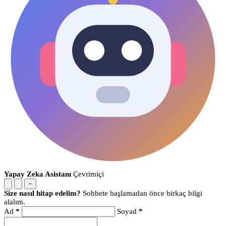
Yapay Zeka Asistanı
Çevrimiçi
−
Size nasıl hitap edelim?
Sohbete başlamadan önce birkaç bilgi
alalım.
Ad
*
Soyad
*