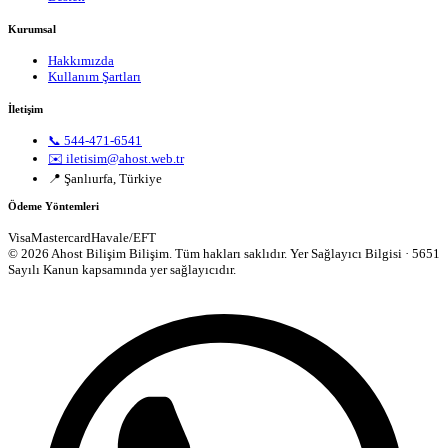
Kurumsal
Hakkımızda
Kullanım Şartları
İletişim
📞 544-471-6541
✉️ iletisim@ahost.web.tr
📍 Şanlıurfa, Türkiye
Ödeme Yöntemleri
Visa
Mastercard
Havale/EFT
© 2026 Ahost Bilişim Bilişim. Tüm hakları saklıdır.
Yer Sağlayıcı Bilgisi · 5651
Sayılı Kanun kapsamında yer sağlayıcıdır.