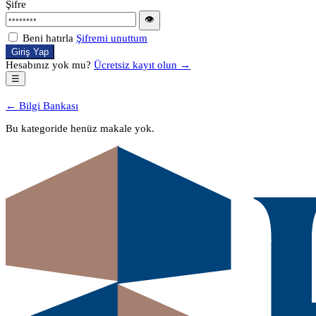
Şifre
👁
Beni hatırla
Şifremi unuttum
Giriş Yap
Hesabınız yok mu?
Ücretsiz kayıt olun →
☰
← Bilgi Bankası
Bu kategoride henüz makale yok.