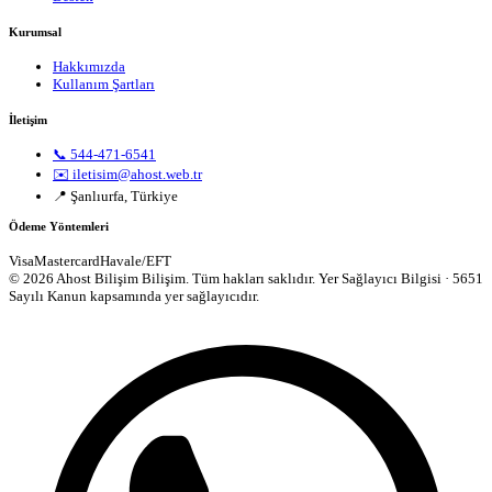
Kurumsal
Hakkımızda
Kullanım Şartları
İletişim
📞 544-471-6541
✉️ iletisim@ahost.web.tr
📍 Şanlıurfa, Türkiye
Ödeme Yöntemleri
Visa
Mastercard
Havale/EFT
© 2026 Ahost Bilişim Bilişim. Tüm hakları saklıdır.
Yer Sağlayıcı Bilgisi · 5651
Sayılı Kanun kapsamında yer sağlayıcıdır.