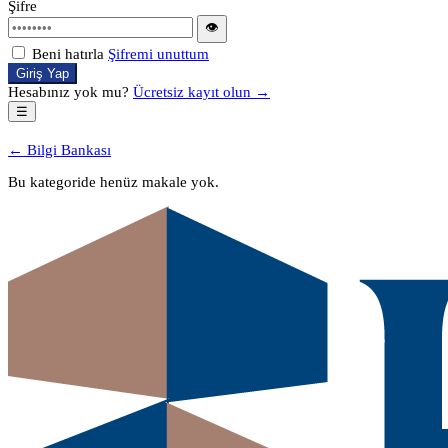
Şifre
👁
Beni hatırla
Şifremi unuttum
Giriş Yap
Hesabınız yok mu?
Ücretsiz kayıt olun →
☰
← Bilgi Bankası
Bu kategoride henüz makale yok.