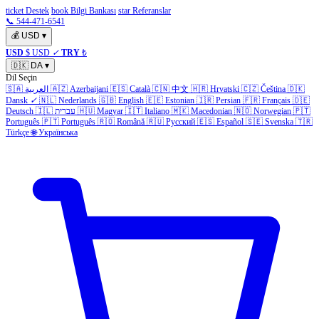
ticket Destek
book Bilgi Bankası
star Referanslar
📞 544-471-6541
💰
USD
▾
USD
$ USD
✓
TRY
₺
🇩🇰
DA
▾
Dil Seçin
🇸🇦
العربية
🇦🇿
Azerbaijani
🇪🇸
Català
🇨🇳
中文
🇭🇷
Hrvatski
🇨🇿
Čeština
🇩🇰
Dansk
✓
🇳🇱
Nederlands
🇬🇧
English
🇪🇪
Estonian
🇮🇷
Persian
🇫🇷
Français
🇩🇪
Deutsch
🇮🇱
עברית
🇭🇺
Magyar
🇮🇹
Italiano
🇲🇰
Macedonian
🇳🇴
Norwegian
🇵🇹
Português
🇵🇹
Português
🇷🇴
Română
🇷🇺
Русский
🇪🇸
Español
🇸🇪
Svenska
🇹🇷
Türkçe
🌐
Українська