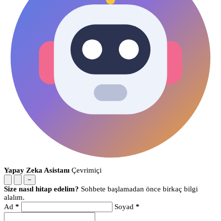
Yapay Zeka Asistanı
Çevrimiçi
−
Size nasıl hitap edelim?
Sohbete başlamadan önce birkaç bilgi
alalım.
Ad
*
Soyad
*