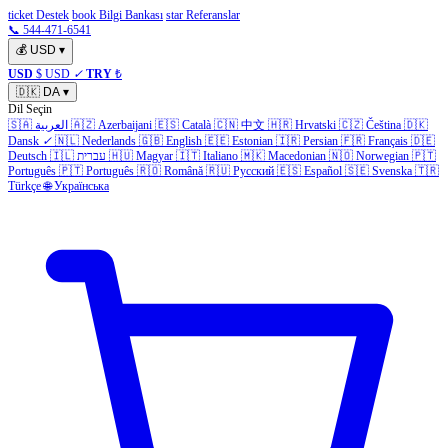
ticket Destek
book Bilgi Bankası
star Referanslar
📞 544-471-6541
💰
USD
▾
USD
$ USD
✓
TRY
₺
🇩🇰
DA
▾
Dil Seçin
🇸🇦
العربية
🇦🇿
Azerbaijani
🇪🇸
Català
🇨🇳
中文
🇭🇷
Hrvatski
🇨🇿
Čeština
🇩🇰
Dansk
✓
🇳🇱
Nederlands
🇬🇧
English
🇪🇪
Estonian
🇮🇷
Persian
🇫🇷
Français
🇩🇪
Deutsch
🇮🇱
עברית
🇭🇺
Magyar
🇮🇹
Italiano
🇲🇰
Macedonian
🇳🇴
Norwegian
🇵🇹
Português
🇵🇹
Português
🇷🇴
Română
🇷🇺
Русский
🇪🇸
Español
🇸🇪
Svenska
🇹🇷
Türkçe
🌐
Українська