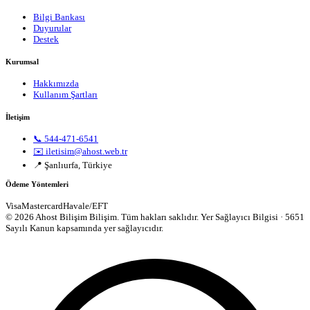
Bilgi Bankası
Duyurular
Destek
Kurumsal
Hakkımızda
Kullanım Şartları
İletişim
📞 544-471-6541
✉️ iletisim@ahost.web.tr
📍 Şanlıurfa, Türkiye
Ödeme Yöntemleri
Visa
Mastercard
Havale/EFT
© 2026 Ahost Bilişim Bilişim. Tüm hakları saklıdır.
Yer Sağlayıcı Bilgisi · 5651
Sayılı Kanun kapsamında yer sağlayıcıdır.