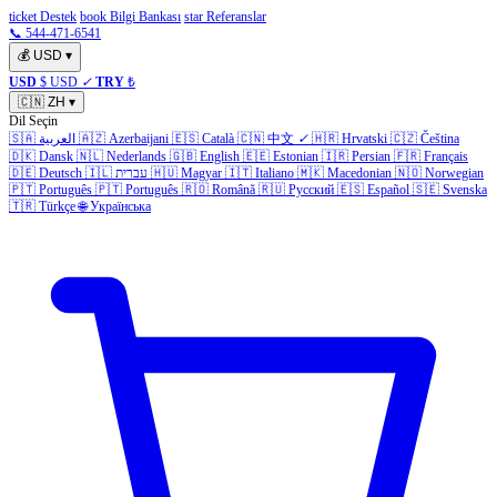
ticket Destek
book Bilgi Bankası
star Referanslar
📞 544-471-6541
💰
USD
▾
USD
$ USD
✓
TRY
₺
🇨🇳
ZH
▾
Dil Seçin
🇸🇦
العربية
🇦🇿
Azerbaijani
🇪🇸
Català
🇨🇳
中文
✓
🇭🇷
Hrvatski
🇨🇿
Čeština
🇩🇰
Dansk
🇳🇱
Nederlands
🇬🇧
English
🇪🇪
Estonian
🇮🇷
Persian
🇫🇷
Français
🇩🇪
Deutsch
🇮🇱
עברית
🇭🇺
Magyar
🇮🇹
Italiano
🇲🇰
Macedonian
🇳🇴
Norwegian
🇵🇹
Português
🇵🇹
Português
🇷🇴
Română
🇷🇺
Русский
🇪🇸
Español
🇸🇪
Svenska
🇹🇷
Türkçe
🌐
Українська