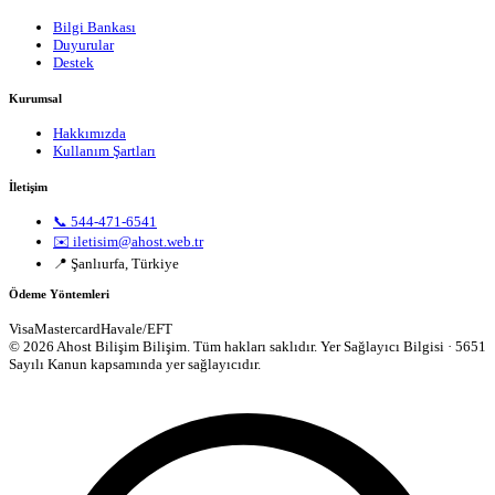
Bilgi Bankası
Duyurular
Destek
Kurumsal
Hakkımızda
Kullanım Şartları
İletişim
📞 544-471-6541
✉️ iletisim@ahost.web.tr
📍 Şanlıurfa, Türkiye
Ödeme Yöntemleri
Visa
Mastercard
Havale/EFT
© 2026 Ahost Bilişim Bilişim. Tüm hakları saklıdır.
Yer Sağlayıcı Bilgisi · 5651
Sayılı Kanun kapsamında yer sağlayıcıdır.