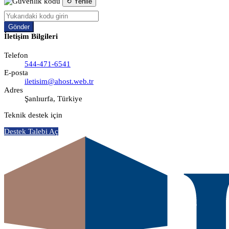
↻ Yenile
Gönder
İletişim Bilgileri
Telefon
544-471-6541
E-posta
iletisim@ahost.web.tr
Adres
Şanlıurfa, Türkiye
Teknik destek için
Destek Talebi Aç