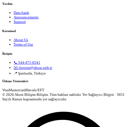
Yardım
Data bank
Announcements
Support
Kurumsal
About Us
Terms of Use
İletişim
📞 544-471-6541
✉️ iletisim@ahost.web.tr
📍 Şanlıurfa, Türkiye
Ödeme Yöntemleri
Visa
Mastercard
Havale/EFT
© 2026 Ahost Bilişim Bilişim. Tüm hakları saklıdır.
Yer Sağlayıcı Bilgisi · 5651
Sayılı Kanun kapsamında yer sağlayıcıdır.