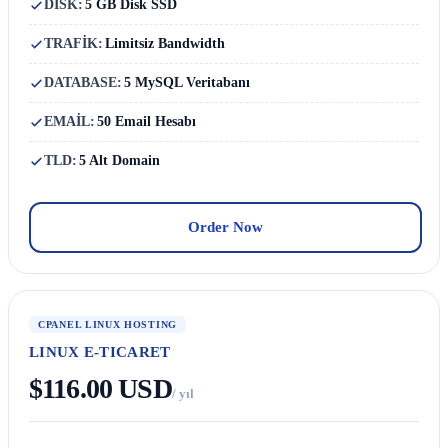
DISK:
5 GB Disk SSD
TRAFİK:
Limitsiz Bandwidth
DATABASE:
5 MySQL Veritabanı
EMAİL:
50 Email Hesabı
TLD:
5 Alt Domain
Order Now
CPANEL LINUX HOSTING
LINUX E-TICARET
$116.00 USD
/ yıl