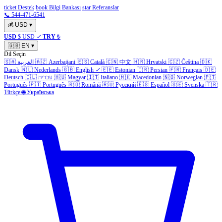
ticket Destek
book Bilgi Bankası
star Referanslar
📞 544-471-6541
💰
USD
▾
USD
$ USD
✓
TRY
₺
🇬🇧
EN
▾
Dil Seçin
🇸🇦
العربية
🇦🇿
Azerbaijani
🇪🇸
Català
🇨🇳
中文
🇭🇷
Hrvatski
🇨🇿
Čeština
🇩🇰
Dansk
🇳🇱
Nederlands
🇬🇧
English
✓
🇪🇪
Estonian
🇮🇷
Persian
🇫🇷
Français
🇩🇪
Deutsch
🇮🇱
עברית
🇭🇺
Magyar
🇮🇹
Italiano
🇲🇰
Macedonian
🇳🇴
Norwegian
🇵🇹
Português
🇵🇹
Português
🇷🇴
Română
🇷🇺
Русский
🇪🇸
Español
🇸🇪
Svenska
🇹🇷
Türkçe
🌐
Українська