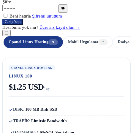
Şifre
👁
Beni hatırla
Şifremi unuttum
Giriş Yap
Hesabınız yok mu?
Ücretsiz kayıt olun →
☰
Cpanel Linux Hosting
Mobil Uygulama
Radyo H
9
7
CPANEL LINUX HOSTING
LINUX 100
$1.25 USD
/ ay
DISK:
100 MB Disk SSD
TRAFİK:
Limitsiz Bandwidth
DATABASE:
1 MySQL Veritabanı