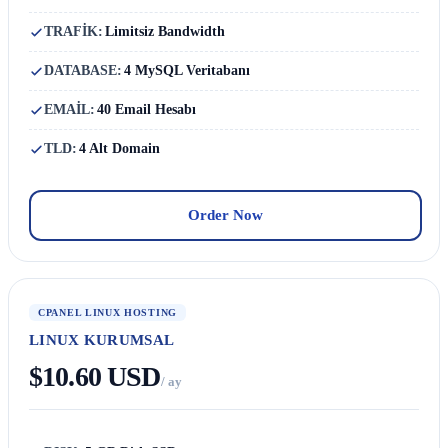
TRAFİK:
Limitsiz Bandwidth
DATABASE:
4 MySQL Veritabanı
EMAİL:
40 Email Hesabı
TLD:
4 Alt Domain
Order Now
CPANEL LINUX HOSTING
LINUX KURUMSAL
$10.60 USD
/ ay