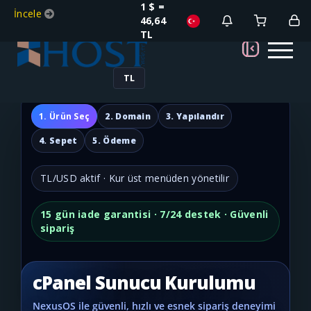
1 $ =
İncele
46,64
TL
TL
1. Ürün Seç
2. Domain
3. Yapılandır
4. Sepet
5. Ödeme
TL/USD aktif · Kur üst menüden yönetilir
15 gün iade garantisi · 7/24 destek · Güvenli
sipariş
cPanel Sunucu Kurulumu