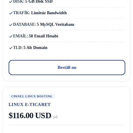
DISK:
5 GB Disk SSD
TRAFİK:
Limitsiz Bandwidth
DATABASE:
5 MySQL Veritabanı
EMAİL:
50 Email Hesabı
TLD:
5 Alt Domain
Beställ nu
CPANEL LINUX HOSTING
LINUX E-TICARET
$116.00 USD
/ yıl