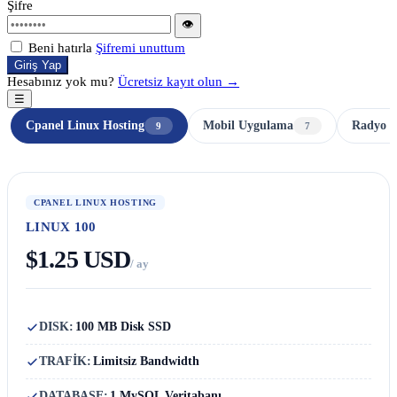
Şifre
👁
Beni hatırla
Şifremi unuttum
Giriş Yap
Hesabınız yok mu?
Ücretsiz kayıt olun →
☰
Cpanel Linux Hosting
Mobil Uygulama
Radyo H
9
7
CPANEL LINUX HOSTING
LINUX 100
$1.25 USD
/ ay
DISK:
100 MB Disk SSD
TRAFİK:
Limitsiz Bandwidth
DATABASE:
1 MySQL Veritabanı