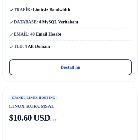
TRAFİK:
Limitsiz Bandwidth
DATABASE:
4 MySQL Veritabanı
EMAİL:
40 Email Hesabı
TLD:
4 Alt Domain
Beställ nu
CPANEL LINUX HOSTING
LINUX KURUMSAL
$10.60 USD
/ ay