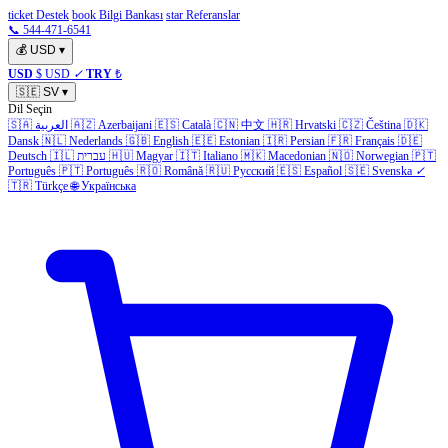
ticket Destek
book Bilgi Bankası
star Referanslar
📞 544-471-6541
💰
USD
▾
USD
$ USD
✓
TRY
₺
🇸🇪
SV
▾
Dil Seçin
🇸🇦
العربية
🇦🇿
Azerbaijani
🇪🇸
Català
🇨🇳
中文
🇭🇷
Hrvatski
🇨🇿
Čeština
🇩🇰
Dansk
🇳🇱
Nederlands
🇬🇧
English
🇪🇪
Estonian
🇮🇷
Persian
🇫🇷
Français
🇩🇪
Deutsch
🇮🇱
עברית
🇭🇺
Magyar
🇮🇹
Italiano
🇲🇰
Macedonian
🇳🇴
Norwegian
🇵🇹
Português
🇵🇹
Português
🇷🇴
Română
🇷🇺
Русский
🇪🇸
Español
🇸🇪
Svenska
✓
🇹🇷
Türkçe
🌐
Українська