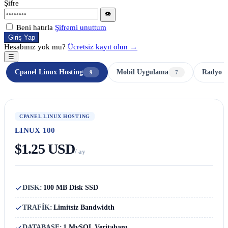
Şifre
👁
Beni hatırla
Şifremi unuttum
Giriş Yap
Hesabınız yok mu?
Ücretsiz kayıt olun →
☰
Cpanel Linux Hosting
Mobil Uygulama
Radyo H
9
7
CPANEL LINUX HOSTING
LINUX 100
$1.25 USD
/ ay
DISK:
100 MB Disk SSD
TRAFİK:
Limitsiz Bandwidth
DATABASE:
1 MySQL Veritabanı