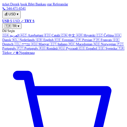
ticket Destek
book Bilgi Bankası
star Referanslar
📞 544-471-6541
💰
USD
▾
USD
$ USD
✓
TRY
₺
🇹🇷
TR
▾
Dil Seçin
🇸🇦
العربية
🇦🇿
Azerbaijani
🇪🇸
Català
🇨🇳
中文
🇭🇷
Hrvatski
🇨🇿
Čeština
🇩🇰
Dansk
🇳🇱
Nederlands
🇬🇧
English
🇪🇪
Estonian
🇮🇷
Persian
🇫🇷
Français
🇩🇪
Deutsch
🇮🇱
עברית
🇭🇺
Magyar
🇮🇹
Italiano
🇲🇰
Macedonian
🇳🇴
Norwegian
🇵🇹
Português
🇵🇹
Português
🇷🇴
Română
🇷🇺
Русский
🇪🇸
Español
🇸🇪
Svenska
🇹🇷
Türkçe
✓
🌐
Українська