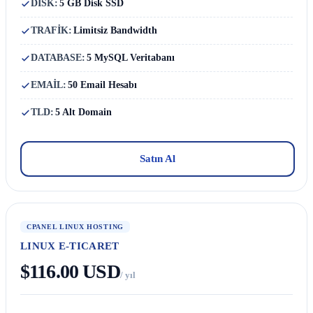
DISK:
5 GB Disk SSD
TRAFİK:
Limitsiz Bandwidth
DATABASE:
5 MySQL Veritabanı
EMAİL:
50 Email Hesabı
TLD:
5 Alt Domain
Satın Al
CPANEL LINUX HOSTING
LINUX E-TICARET
$116.00 USD
/ yıl