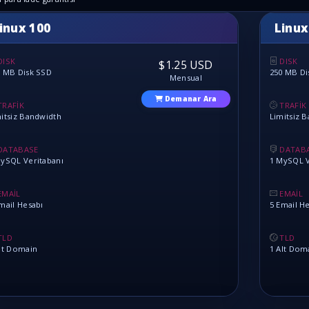
inux 100
Linux
DISK
DISK
$1.25 USD
0 MB Disk SSD
250 MB Di
Mensual
Demanar Ara
TRAFİK
TRAFİK
itsiz Bandwidth
Limitsiz 
DATABASE
DATAB
ySQL Veritabanı
1 MySQL V
EMAİL
EMAİL
mail Hesabı
5 Email H
TLD
TLD
lt Domain
1 Alt Dom