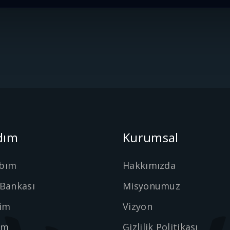
dım
Kurumsal
bım
Hakkımızda
 Bankası
Misyonumuz
şim
Vizyon
ım
Gizlilik Politikası