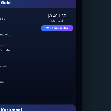
 Gold
$9.40 USD
 SSD
Mensual
Demanar Ara
Bandwidth
ASE
eritabanı
Hesabı
ain
 Kurumsal