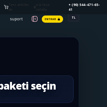
Tens articles
a la teva
+ (90) 544-471-65-
0
de
cistella
41
TL
suport
ENTRAR
paketi seçin