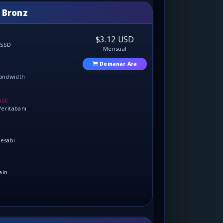
 Bronz
$3.12 USD
 SSD
Mensual
Demanar Ara
Bandwidth
ASE
eritabanı
Hesabı
ain