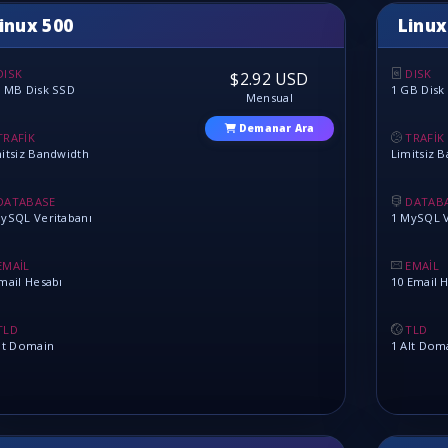
inux 500
Linux
DISK
DISK
$2.92 USD
0 MB Disk SSD
1 GB Disk
Mensual
Demanar Ara
TRAFİK
TRAFİK
itsiz Bandwidth
Limitsiz 
DATABASE
DATAB
ySQL Veritabanı
1 MySQL V
EMAİL
EMAİL
mail Hesabı
10 Email 
TLD
TLD
lt Domain
1 Alt Dom