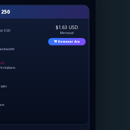
 250
$1.63 USD
sk SSD
Mensual
Demanar Ara
Bandwidth
ASE
eritabanı
esabı
ain