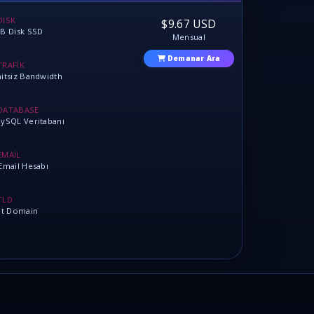
DISK
$9.67 USD
B Disk SSD
Mensual
Demanar Ara
TRAFİK
itsiz Bandwidth
DATABASE
ySQL Veritabanı
EMAİL
Email Hesabı
TLD
lt Domain