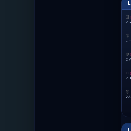
L
2 G
Lim
2 M
20 
2 A
L