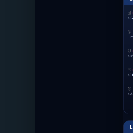
4 G
Lim
4 M
40 
4 A
L