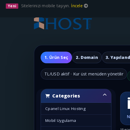
Sitelerinizi mobile taşıyın.
İncele
Yeni
1. Ürün Seç
2. Domain
3. Yapıland
TL/USD aktif · Kur üst menüden yönetilir
Categories
Cpanel Linux Hosting
Mobil Uygulama
15 gün