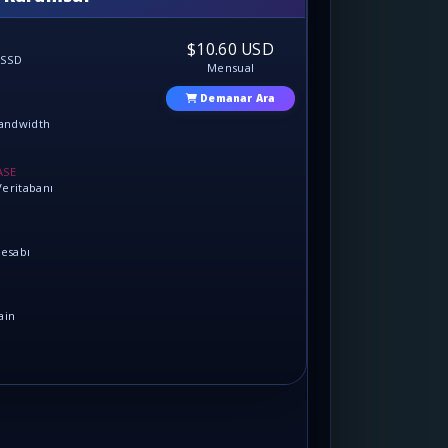
$10.60 USD
 SSD
Mensual
Demanar Ara
Bandwidth
ASE
eritabanı
Hesabı
ain