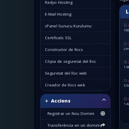
Radyo Hosting
L
E-Mail Hosting
cPanel Sunucu Kurulumu
10
Certificats SSL
Lim
Constructor de llocs
Còpia de seguretat del lloc
1 M
Seguretat del lloc web
Creador de llocs web
5 E
Accions
1 A
Registrar un Nou Domini
Transferència en un domini