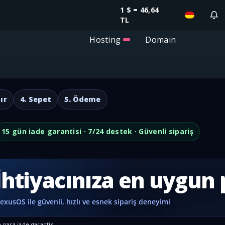
1 $ = 46,64
TL
Hosting
Domain
ır
4. Sepet
5. Ödeme
15 gün iade garantisi · 7/24 destek · Güvenli sipariş
İhtiyacınıza en uygun 
 para iade garantisi