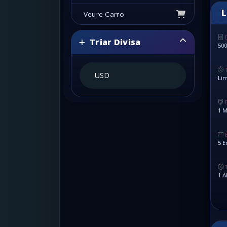
L
Veure Carro
Triar Divisa
50
Lim
1 M
5 E
1 A