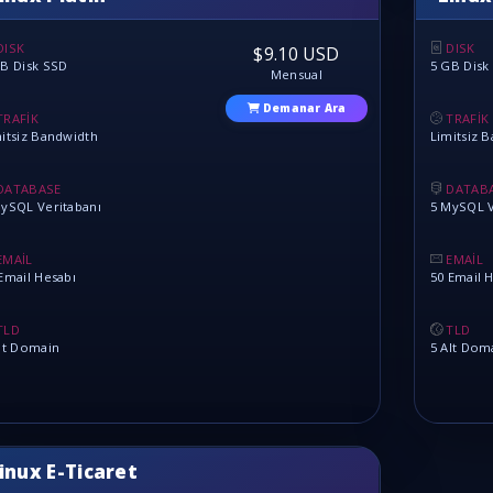
DISK
DISK
$9.10 USD
B Disk SSD
5 GB Disk
Mensual
Demanar Ara
TRAFİK
TRAFİK
itsiz Bandwidth
Limitsiz 
DATABASE
DATAB
ySQL Veritabanı
5 MySQL V
EMAİL
EMAİL
Email Hesabı
50 Email 
TLD
TLD
lt Domain
5 Alt Dom
inux E-Ticaret