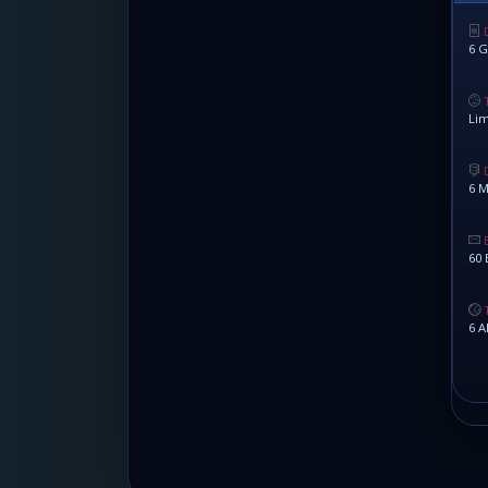
6 G
Lim
6 M
60 
6 A