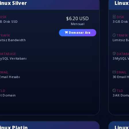
inux Silver
Linux
DISK
DISK
$6.20 USD
B Disk SSD
3 GB Disk
Mensual
Demanar Ara
TRAFİK
TRAFİK
itsiz Bandwidth
Limitsiz 
DATABASE
DATAB
ySQL Veritabanı
3 MySQL V
EMAİL
EMAİL
Email Hesabı
30 Email 
TLD
TLD
lt Domain
3 Alt Dom
inux Platin
Linux