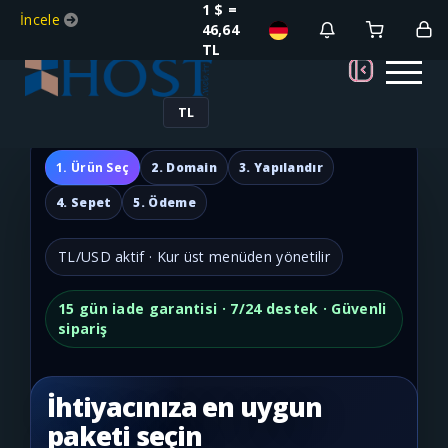
1 $ =
İncele
46,64
TL
TL
1. Ürün Seç
2. Domain
3. Yapılandır
4. Sepet
5. Ödeme
TL/USD aktif · Kur üst menüden yönetilir
15 gün iade garantisi · 7/24 destek · Güvenli
sipariş
İhtiyacınıza en uygun
paketi seçin