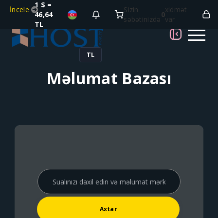
1 $ =
İncele
Sizin
xidmət
46,64
0
səbətinizdə
var
TL
TL
Məlumat Bazası