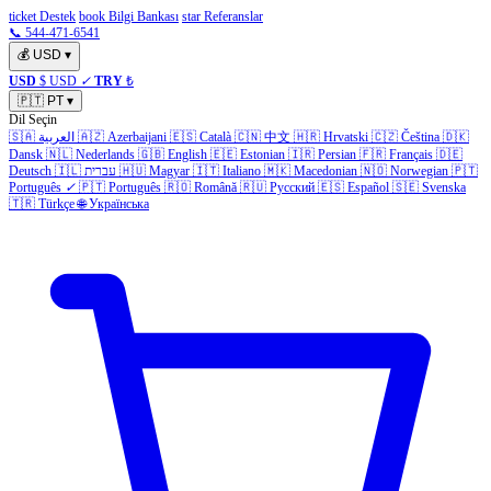
ticket Destek
book Bilgi Bankası
star Referanslar
📞 544-471-6541
💰
USD
▾
USD
$ USD
✓
TRY
₺
🇵🇹
PT
▾
Dil Seçin
🇸🇦
العربية
🇦🇿
Azerbaijani
🇪🇸
Català
🇨🇳
中文
🇭🇷
Hrvatski
🇨🇿
Čeština
🇩🇰
Dansk
🇳🇱
Nederlands
🇬🇧
English
🇪🇪
Estonian
🇮🇷
Persian
🇫🇷
Français
🇩🇪
Deutsch
🇮🇱
עברית
🇭🇺
Magyar
🇮🇹
Italiano
🇲🇰
Macedonian
🇳🇴
Norwegian
🇵🇹
Português
✓
🇵🇹
Português
🇷🇴
Română
🇷🇺
Русский
🇪🇸
Español
🇸🇪
Svenska
🇹🇷
Türkçe
🌐
Українська