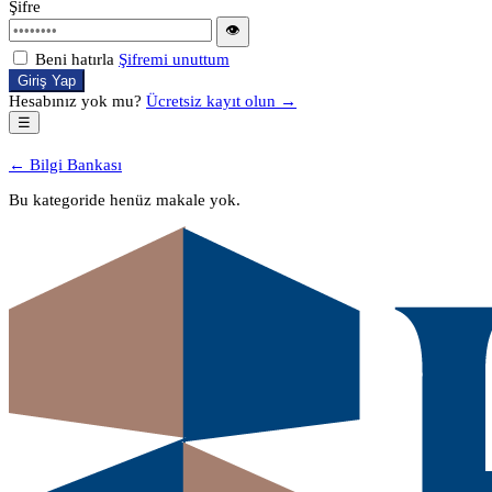
Şifre
👁
Beni hatırla
Şifremi unuttum
Giriş Yap
Hesabınız yok mu?
Ücretsiz kayıt olun →
☰
← Bilgi Bankası
Bu kategoride henüz makale yok.