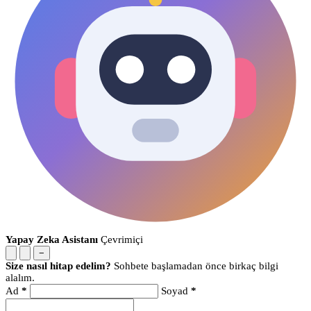
Yapay Zeka Asistanı
Çevrimiçi
−
Size nasıl hitap edelim?
Sohbete başlamadan önce birkaç bilgi
alalım.
Ad
*
Soyad
*