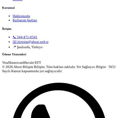
Kurumsal
Hakkımızda
Kullanım Şartları
İletişim
📞 544-471-6541
✉️ iletisim@ahost.web.tr
📍 Şanlıurfa, Türkiye
Ödeme Yöntemleri
Visa
Mastercard
Havale/EFT
© 2026 Ahost Bilişim Bilişim. Tüm hakları saklıdır.
Yer Sağlayıcı Bilgisi · 5651
Sayılı Kanun kapsamında yer sağlayıcıdır.