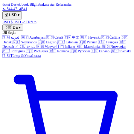
ticket Destek
book Bilgi Bankası
star Referanslar
📞 544-471-6541
💰
USD
▾
USD
$ USD
✓
TRY
₺
🇩🇪
DE
▾
Dil Seçin
🇸🇦
العربية
🇦🇿
Azerbaijani
🇪🇸
Català
🇨🇳
中文
🇭🇷
Hrvatski
🇨🇿
Čeština
🇩🇰
Dansk
🇳🇱
Nederlands
🇬🇧
English
🇪🇪
Estonian
🇮🇷
Persian
🇫🇷
Français
🇩🇪
Deutsch
✓
🇮🇱
עברית
🇭🇺
Magyar
🇮🇹
Italiano
🇲🇰
Macedonian
🇳🇴
Norwegian
🇵🇹
Português
🇵🇹
Português
🇷🇴
Română
🇷🇺
Русский
🇪🇸
Español
🇸🇪
Svenska
🇹🇷
Türkçe
🌐
Українська