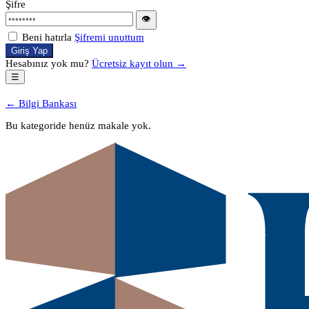
Şifre
👁
Beni hatırla
Şifremi unuttum
Giriş Yap
Hesabınız yok mu?
Ücretsiz kayıt olun →
☰
← Bilgi Bankası
Bu kategoride henüz makale yok.