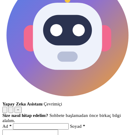
Yapay Zeka Asistanı
Çevrimiçi
−
Size nasıl hitap edelim?
Sohbete başlamadan önce birkaç bilgi
alalım.
Ad
*
Soyad
*