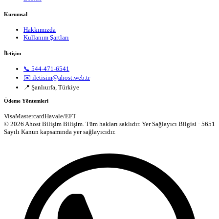
Kurumsal
Hakkımızda
Kullanım Şartları
İletişim
📞 544-471-6541
✉️ iletisim@ahost.web.tr
📍 Şanlıurfa, Türkiye
Ödeme Yöntemleri
Visa
Mastercard
Havale/EFT
© 2026 Ahost Bilişim Bilişim. Tüm hakları saklıdır.
Yer Sağlayıcı Bilgisi · 5651
Sayılı Kanun kapsamında yer sağlayıcıdır.