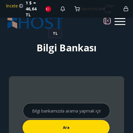
1 $ =
İncele
ürün
46,64
Sepetinizde
0
var
TL
TL
Bilgi Bankası