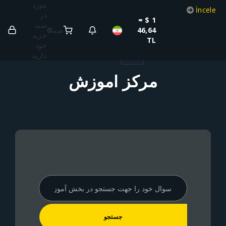
مورد
در
1 $ =
سبد
0
شما
46,64
خرید
TL
خود
دارید
TL
مرکز آموزش