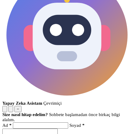
Yapay Zeka Asistanı
Çevrimiçi
−
Size nasıl hitap edelim?
Sohbete başlamadan önce birkaç bilgi
alalım.
Ad
*
Soyad
*