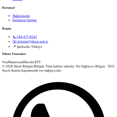
Kurumsal
Hakkımızda
Kullanım Şartları
İletişim
📞 544-471-6541
✉️ iletisim@ahost.web.tr
📍 Şanlıurfa, Türkiye
Ödeme Yöntemleri
Visa
Mastercard
Havale/EFT
© 2026 Ahost Bilişim Bilişim. Tüm hakları saklıdır.
Yer Sağlayıcı Bilgisi · 5651
Sayılı Kanun kapsamında yer sağlayıcıdır.