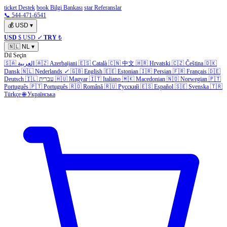
ticket Destek
book Bilgi Bankası
star Referanslar
📞 544-471-6541
💰
USD
▾
USD
$ USD
✓
TRY
₺
🇳🇱
NL
▾
Dil Seçin
🇸🇦
العربية
🇦🇿
Azerbaijani
🇪🇸
Català
🇨🇳
中文
🇭🇷
Hrvatski
🇨🇿
Čeština
🇩🇰
Dansk
🇳🇱
Nederlands
✓
🇬🇧
English
🇪🇪
Estonian
🇮🇷
Persian
🇫🇷
Français
🇩🇪
Deutsch
🇮🇱
עברית
🇭🇺
Magyar
🇮🇹
Italiano
🇲🇰
Macedonian
🇳🇴
Norwegian
🇵🇹
Português
🇵🇹
Português
🇷🇴
Română
🇷🇺
Русский
🇪🇸
Español
🇸🇪
Svenska
🇹🇷
Türkçe
🌐
Українська