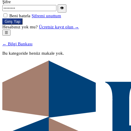
Şifre
👁
Beni hatırla
Şifremi unuttum
Giriş Yap
Hesabınız yok mu?
Ücretsiz kayıt olun →
☰
← Bilgi Bankası
Bu kategoride henüz makale yok.