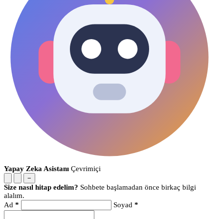
Yapay Zeka Asistanı
Çevrimiçi
−
Size nasıl hitap edelim?
Sohbete başlamadan önce birkaç bilgi
alalım.
Ad
*
Soyad
*