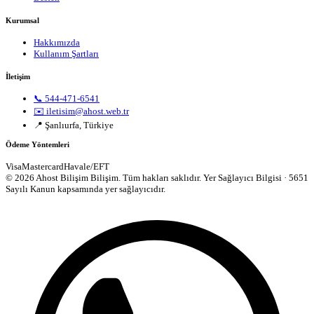
Kurumsal
Hakkımızda
Kullanım Şartları
İletişim
📞 544-471-6541
✉️ iletisim@ahost.web.tr
📍 Şanlıurfa, Türkiye
Ödeme Yöntemleri
Visa
Mastercard
Havale/EFT
© 2026 Ahost Bilişim Bilişim. Tüm hakları saklıdır.
Yer Sağlayıcı Bilgisi · 5651
Sayılı Kanun kapsamında yer sağlayıcıdır.