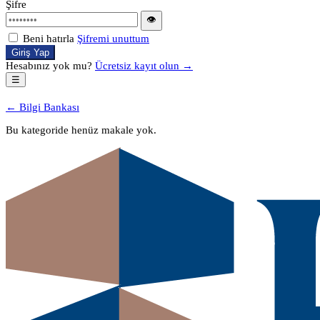
Şifre
👁
Beni hatırla
Şifremi unuttum
Giriş Yap
Hesabınız yok mu?
Ücretsiz kayıt olun →
☰
← Bilgi Bankası
Bu kategoride henüz makale yok.