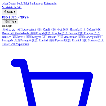
ticket Destek
book Bilgi Bankası
star Referanslar
📞 544-471-6541
💰
USD
▾
USD
$ USD
✓
TRY
₺
🇹🇷
TR
▾
Dil Seçin
🇸🇦
العربية
🇦🇿
Azerbaijani
🇪🇸
Català
🇨🇳
中文
🇭🇷
Hrvatski
🇨🇿
Čeština
🇩🇰
Dansk
🇳🇱
Nederlands
🇬🇧
English
🇪🇪
Estonian
🇮🇷
Persian
🇫🇷
Français
🇩🇪
Deutsch
🇮🇱
עברית
🇭🇺
Magyar
🇮🇹
Italiano
🇲🇰
Macedonian
🇳🇴
Norwegian
🇵🇹
Português
🇵🇹
Português
🇷🇴
Română
🇷🇺
Русский
🇪🇸
Español
🇸🇪
Svenska
🇹🇷
Türkçe
✓
🌐
Українська