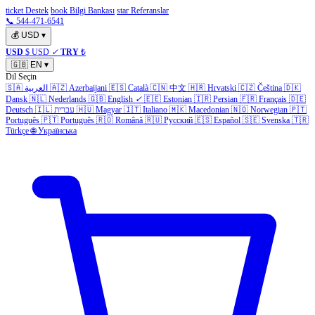
ticket Destek
book Bilgi Bankası
star Referanslar
📞 544-471-6541
💰
USD
▾
USD
$ USD
✓
TRY
₺
🇬🇧
EN
▾
Dil Seçin
🇸🇦
العربية
🇦🇿
Azerbaijani
🇪🇸
Català
🇨🇳
中文
🇭🇷
Hrvatski
🇨🇿
Čeština
🇩🇰
Dansk
🇳🇱
Nederlands
🇬🇧
English
✓
🇪🇪
Estonian
🇮🇷
Persian
🇫🇷
Français
🇩🇪
Deutsch
🇮🇱
עברית
🇭🇺
Magyar
🇮🇹
Italiano
🇲🇰
Macedonian
🇳🇴
Norwegian
🇵🇹
Português
🇵🇹
Português
🇷🇴
Română
🇷🇺
Русский
🇪🇸
Español
🇸🇪
Svenska
🇹🇷
Türkçe
🌐
Українська