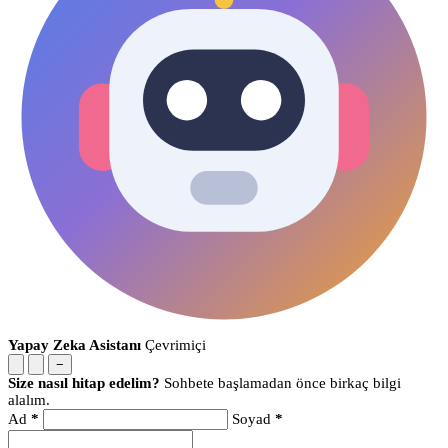
Yapay Zeka Asistanı
Çevrimiçi
−
Size nasıl hitap edelim?
Sohbete başlamadan önce birkaç bilgi
alalım.
Ad
*
Soyad
*