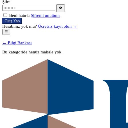
Şifre
👁
Beni hatırla
Şifremi unuttum
Giriş Yap
Hesabınız yok mu?
Ücretsiz kayıt olun →
☰
← Bilgi Bankası
Bu kategoride henüz makale yok.