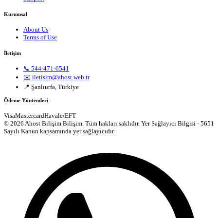
Kurumsal
About Us
Terms of Use
İletişim
📞 544-471-6541
✉️ iletisim@ahost.web.tr
📍 Şanlıurfa, Türkiye
Ödeme Yöntemleri
Visa
Mastercard
Havale/EFT
© 2026 Ahost Bilişim Bilişim. Tüm hakları saklıdır.
Yer Sağlayıcı Bilgisi · 5651
Sayılı Kanun kapsamında yer sağlayıcıdır.