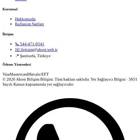
Kurumsal
Hakkımızda
Kullanım Şartları
İletişim
📞 544-471-6541
✉️ iletisim@ahost.web.tr
📍 Şanlıurfa, Türkiye
Ödeme Yöntemleri
Visa
Mastercard
Havale/EFT
© 2026 Ahost Bilişim Bilişim. Tüm hakları saklıdır.
Yer Sağlayıcı Bilgisi · 5651
Sayılı Kanun kapsamında yer sağlayıcıdır.