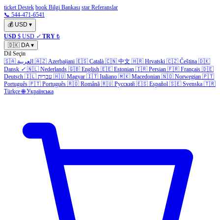
ticket Destek
book Bilgi Bankası
star Referanslar
📞 544-471-6541
💰
USD
▾
USD
$ USD
✓
TRY
₺
🇩🇰
DA
▾
Dil Seçin
🇸🇦
العربية
🇦🇿
Azerbaijani
🇪🇸
Català
🇨🇳
中文
🇭🇷
Hrvatski
🇨🇿
Čeština
🇩🇰
Dansk
✓
🇳🇱
Nederlands
🇬🇧
English
🇪🇪
Estonian
🇮🇷
Persian
🇫🇷
Français
🇩🇪
Deutsch
🇮🇱
עברית
🇭🇺
Magyar
🇮🇹
Italiano
🇲🇰
Macedonian
🇳🇴
Norwegian
🇵🇹
Português
🇵🇹
Português
🇷🇴
Română
🇷🇺
Русский
🇪🇸
Español
🇸🇪
Svenska
🇹🇷
Türkçe
🌐
Українська