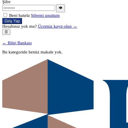
Şifre
👁
Beni hatırla
Şifremi unuttum
Giriş Yap
Hesabınız yok mu?
Ücretsiz kayıt olun →
☰
← Bilgi Bankası
Bu kategoride henüz makale yok.