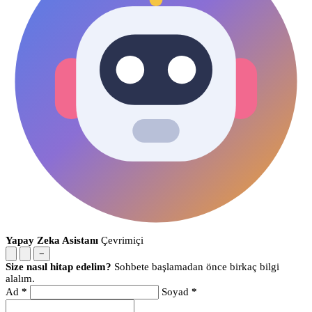
Yapay Zeka Asistanı
Çevrimiçi
−
Size nasıl hitap edelim?
Sohbete başlamadan önce birkaç bilgi
alalım.
Ad
*
Soyad
*