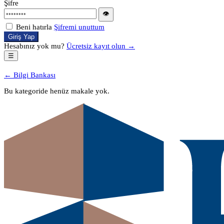
Şifre
👁
Beni hatırla
Şifremi unuttum
Giriş Yap
Hesabınız yok mu?
Ücretsiz kayıt olun →
☰
← Bilgi Bankası
Bu kategoride henüz makale yok.