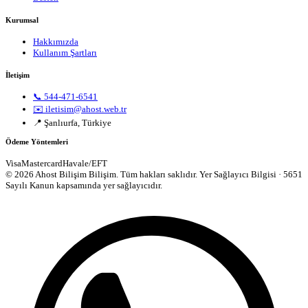
Kurumsal
Hakkımızda
Kullanım Şartları
İletişim
📞 544-471-6541
✉️ iletisim@ahost.web.tr
📍 Şanlıurfa, Türkiye
Ödeme Yöntemleri
Visa
Mastercard
Havale/EFT
© 2026 Ahost Bilişim Bilişim. Tüm hakları saklıdır.
Yer Sağlayıcı Bilgisi · 5651
Sayılı Kanun kapsamında yer sağlayıcıdır.