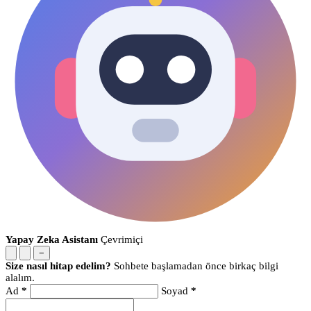
Yapay Zeka Asistanı
Çevrimiçi
−
Size nasıl hitap edelim?
Sohbete başlamadan önce birkaç bilgi
alalım.
Ad
*
Soyad
*