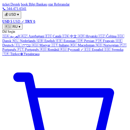
ticket Destek
book Bilgi Bankası
star Referanslar
📞 544-471-6541
💰
USD
▾
USD
$ USD
✓
TRY
₺
🇷🇺
RU
▾
Dil Seçin
🇸🇦
العربية
🇦🇿
Azerbaijani
🇪🇸
Català
🇨🇳
中文
🇭🇷
Hrvatski
🇨🇿
Čeština
🇩🇰
Dansk
🇳🇱
Nederlands
🇬🇧
English
🇪🇪
Estonian
🇮🇷
Persian
🇫🇷
Français
🇩🇪
Deutsch
🇮🇱
עברית
🇭🇺
Magyar
🇮🇹
Italiano
🇲🇰
Macedonian
🇳🇴
Norwegian
🇵🇹
Português
🇵🇹
Português
🇷🇴
Română
🇷🇺
Русский
✓
🇪🇸
Español
🇸🇪
Svenska
🇹🇷
Türkçe
🌐
Українська