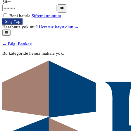
Şifre
👁
Beni hatırla
Şifremi unuttum
Giriş Yap
Hesabınız yok mu?
Ücretsiz kayıt olun →
☰
← Bilgi Bankası
Bu kategoride henüz makale yok.