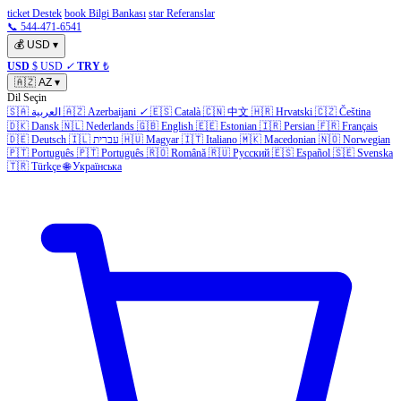
ticket Destek
book Bilgi Bankası
star Referanslar
📞 544-471-6541
💰
USD
▾
USD
$ USD
✓
TRY
₺
🇦🇿
AZ
▾
Dil Seçin
🇸🇦
العربية
🇦🇿
Azerbaijani
✓
🇪🇸
Català
🇨🇳
中文
🇭🇷
Hrvatski
🇨🇿
Čeština
🇩🇰
Dansk
🇳🇱
Nederlands
🇬🇧
English
🇪🇪
Estonian
🇮🇷
Persian
🇫🇷
Français
🇩🇪
Deutsch
🇮🇱
עברית
🇭🇺
Magyar
🇮🇹
Italiano
🇲🇰
Macedonian
🇳🇴
Norwegian
🇵🇹
Português
🇵🇹
Português
🇷🇴
Română
🇷🇺
Русский
🇪🇸
Español
🇸🇪
Svenska
🇹🇷
Türkçe
🌐
Українська