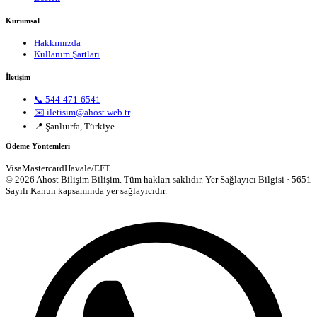
Kurumsal
Hakkımızda
Kullanım Şartları
İletişim
📞 544-471-6541
✉️ iletisim@ahost.web.tr
📍 Şanlıurfa, Türkiye
Ödeme Yöntemleri
Visa
Mastercard
Havale/EFT
© 2026 Ahost Bilişim Bilişim. Tüm hakları saklıdır.
Yer Sağlayıcı Bilgisi · 5651
Sayılı Kanun kapsamında yer sağlayıcıdır.