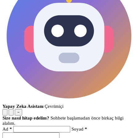
Yapay Zeka Asistanı
Çevrimiçi
−
Size nasıl hitap edelim?
Sohbete başlamadan önce birkaç bilgi
alalım.
Ad
*
Soyad
*