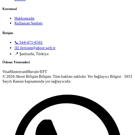
Kurumsal
Hakkımızda
Kullanım Şartları
İletişim
📞 544-471-6541
✉️ iletisim@ahost.web.tr
📍 Şanlıurfa, Türkiye
Ödeme Yöntemleri
Visa
Mastercard
Havale/EFT
© 2026 Ahost Bilişim Bilişim. Tüm hakları saklıdır.
Yer Sağlayıcı Bilgisi · 5651
Sayılı Kanun kapsamında yer sağlayıcıdır.