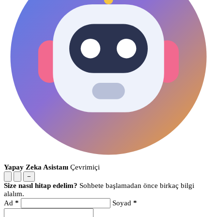
Yapay Zeka Asistanı
Çevrimiçi
−
Size nasıl hitap edelim?
Sohbete başlamadan önce birkaç bilgi
alalım.
Ad
*
Soyad
*