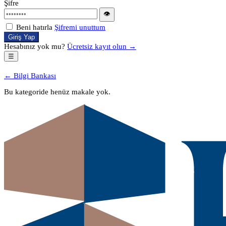
Şifre
👁
Beni hatırla
Şifremi unuttum
Giriş Yap
Hesabınız yok mu?
Ücretsiz kayıt olun →
☰
← Bilgi Bankası
Bu kategoride henüz makale yok.