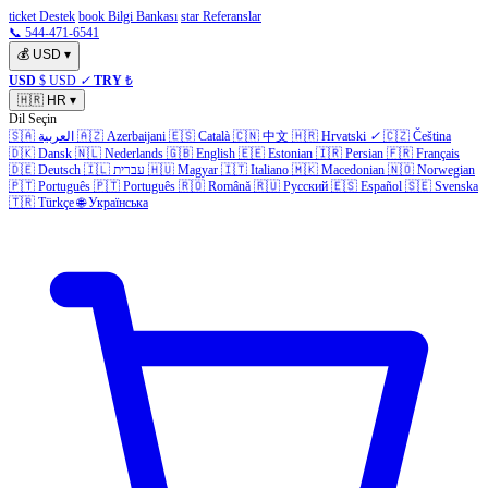
ticket Destek
book Bilgi Bankası
star Referanslar
📞 544-471-6541
💰
USD
▾
USD
$ USD
✓
TRY
₺
🇭🇷
HR
▾
Dil Seçin
🇸🇦
العربية
🇦🇿
Azerbaijani
🇪🇸
Català
🇨🇳
中文
🇭🇷
Hrvatski
✓
🇨🇿
Čeština
🇩🇰
Dansk
🇳🇱
Nederlands
🇬🇧
English
🇪🇪
Estonian
🇮🇷
Persian
🇫🇷
Français
🇩🇪
Deutsch
🇮🇱
עברית
🇭🇺
Magyar
🇮🇹
Italiano
🇲🇰
Macedonian
🇳🇴
Norwegian
🇵🇹
Português
🇵🇹
Português
🇷🇴
Română
🇷🇺
Русский
🇪🇸
Español
🇸🇪
Svenska
🇹🇷
Türkçe
🌐
Українська