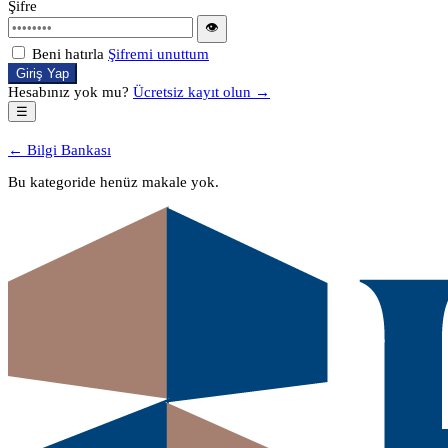
Şifre
👁
Beni hatırla
Şifremi unuttum
Giriş Yap
Hesabınız yok mu?
Ücretsiz kayıt olun →
☰
← Bilgi Bankası
Bu kategoride henüz makale yok.