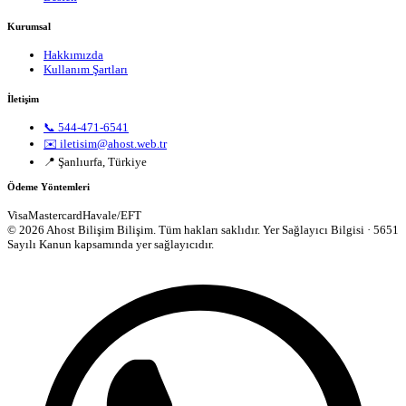
Kurumsal
Hakkımızda
Kullanım Şartları
İletişim
📞 544-471-6541
✉️ iletisim@ahost.web.tr
📍 Şanlıurfa, Türkiye
Ödeme Yöntemleri
Visa
Mastercard
Havale/EFT
© 2026 Ahost Bilişim Bilişim. Tüm hakları saklıdır.
Yer Sağlayıcı Bilgisi · 5651
Sayılı Kanun kapsamında yer sağlayıcıdır.