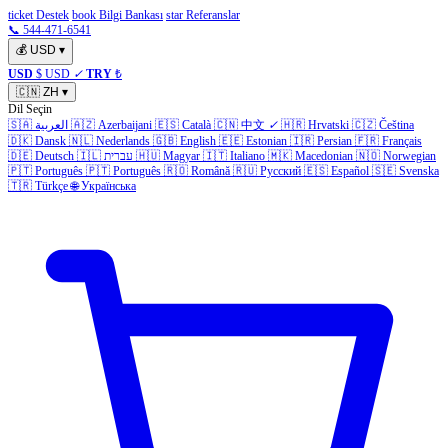
ticket Destek
book Bilgi Bankası
star Referanslar
📞 544-471-6541
💰
USD
▾
USD
$ USD
✓
TRY
₺
🇨🇳
ZH
▾
Dil Seçin
🇸🇦
العربية
🇦🇿
Azerbaijani
🇪🇸
Català
🇨🇳
中文
✓
🇭🇷
Hrvatski
🇨🇿
Čeština
🇩🇰
Dansk
🇳🇱
Nederlands
🇬🇧
English
🇪🇪
Estonian
🇮🇷
Persian
🇫🇷
Français
🇩🇪
Deutsch
🇮🇱
עברית
🇭🇺
Magyar
🇮🇹
Italiano
🇲🇰
Macedonian
🇳🇴
Norwegian
🇵🇹
Português
🇵🇹
Português
🇷🇴
Română
🇷🇺
Русский
🇪🇸
Español
🇸🇪
Svenska
🇹🇷
Türkçe
🌐
Українська