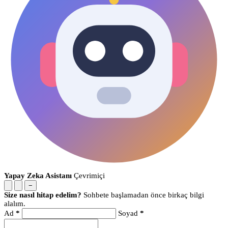
Yapay Zeka Asistanı
Çevrimiçi
−
Size nasıl hitap edelim?
Sohbete başlamadan önce birkaç bilgi
alalım.
Ad
*
Soyad
*