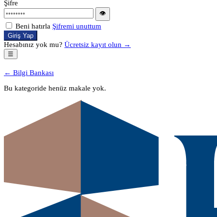
Şifre
👁
Beni hatırla
Şifremi unuttum
Giriş Yap
Hesabınız yok mu?
Ücretsiz kayıt olun →
☰
← Bilgi Bankası
Bu kategoride henüz makale yok.