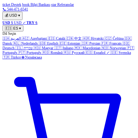
ticket Destek
book Bilgi Bankası
star Referanslar
📞 544-471-6541
💰
USD
▾
USD
$ USD
✓
TRY
₺
🇪🇸
ES
▾
Dil Seçin
🇸🇦
العربية
🇦🇿
Azerbaijani
🇪🇸
Català
🇨🇳
中文
🇭🇷
Hrvatski
🇨🇿
Čeština
🇩🇰
Dansk
🇳🇱
Nederlands
🇬🇧
English
🇪🇪
Estonian
🇮🇷
Persian
🇫🇷
Français
🇩🇪
Deutsch
🇮🇱
עברית
🇭🇺
Magyar
🇮🇹
Italiano
🇲🇰
Macedonian
🇳🇴
Norwegian
🇵🇹
Português
🇵🇹
Português
🇷🇴
Română
🇷🇺
Русский
🇪🇸
Español
✓
🇸🇪
Svenska
🇹🇷
Türkçe
🌐
Українська