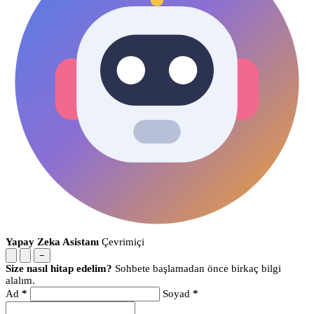
Yapay Zeka Asistanı
Çevrimiçi
−
Size nasıl hitap edelim?
Sohbete başlamadan önce birkaç bilgi
alalım.
Ad
*
Soyad
*