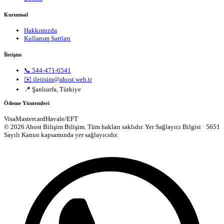
Kurumsal
Hakkımızda
Kullanım Şartları
İletişim
📞 544-471-6541
✉️ iletisim@ahost.web.tr
📍 Şanlıurfa, Türkiye
Ödeme Yöntemleri
Visa
Mastercard
Havale/EFT
© 2026 Ahost Bilişim Bilişim. Tüm hakları saklıdır.
Yer Sağlayıcı Bilgisi · 5651
Sayılı Kanun kapsamında yer sağlayıcıdır.