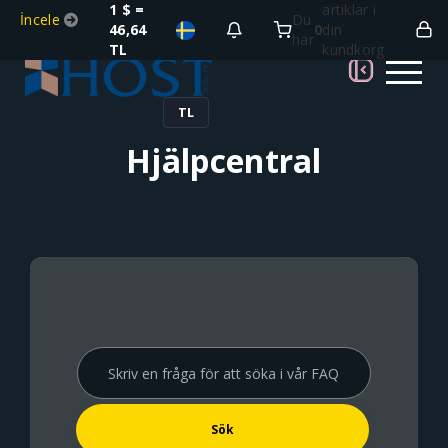
1 $ =
artiklar i
İncele
Du
46,64
0
din
har
TL
kundkorg
TL
Hjälpcentral