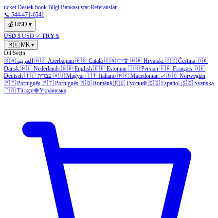
ticket Destek
book Bilgi Bankası
star Referanslar
📞 544-471-6541
💰
USD
▾
USD
$ USD
✓
TRY
₺
🇲🇰
MK
▾
Dil Seçin
🇸🇦
العربية
🇦🇿
Azerbaijani
🇪🇸
Català
🇨🇳
中文
🇭🇷
Hrvatski
🇨🇿
Čeština
🇩🇰
Dansk
🇳🇱
Nederlands
🇬🇧
English
🇪🇪
Estonian
🇮🇷
Persian
🇫🇷
Français
🇩🇪
Deutsch
🇮🇱
עברית
🇭🇺
Magyar
🇮🇹
Italiano
🇲🇰
Macedonian
✓
🇳🇴
Norwegian
🇵🇹
Português
🇵🇹
Português
🇷🇴
Română
🇷🇺
Русский
🇪🇸
Español
🇸🇪
Svenska
🇹🇷
Türkçe
🌐
Українська