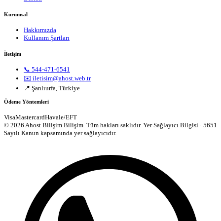
Kurumsal
Hakkımızda
Kullanım Şartları
İletişim
📞 544-471-6541
✉️ iletisim@ahost.web.tr
📍 Şanlıurfa, Türkiye
Ödeme Yöntemleri
Visa
Mastercard
Havale/EFT
© 2026 Ahost Bilişim Bilişim. Tüm hakları saklıdır.
Yer Sağlayıcı Bilgisi · 5651
Sayılı Kanun kapsamında yer sağlayıcıdır.