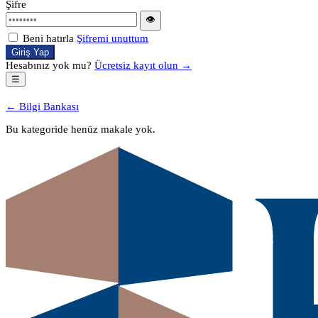
Şifre
👁
Beni hatırla
Şifremi unuttum
Giriş Yap
Hesabınız yok mu?
Ücretsiz kayıt olun →
☰
← Bilgi Bankası
Bu kategoride henüz makale yok.