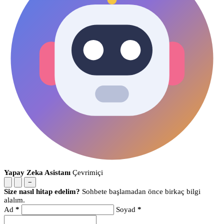
Yapay Zeka Asistanı
Çevrimiçi
−
Size nasıl hitap edelim?
Sohbete başlamadan önce birkaç bilgi
alalım.
Ad
*
Soyad
*