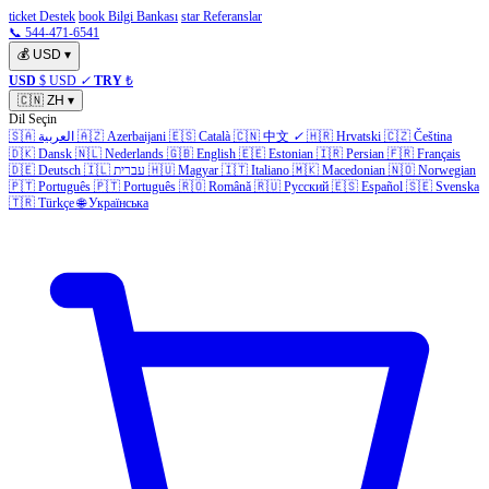
ticket Destek
book Bilgi Bankası
star Referanslar
📞 544-471-6541
💰
USD
▾
USD
$ USD
✓
TRY
₺
🇨🇳
ZH
▾
Dil Seçin
🇸🇦
العربية
🇦🇿
Azerbaijani
🇪🇸
Català
🇨🇳
中文
✓
🇭🇷
Hrvatski
🇨🇿
Čeština
🇩🇰
Dansk
🇳🇱
Nederlands
🇬🇧
English
🇪🇪
Estonian
🇮🇷
Persian
🇫🇷
Français
🇩🇪
Deutsch
🇮🇱
עברית
🇭🇺
Magyar
🇮🇹
Italiano
🇲🇰
Macedonian
🇳🇴
Norwegian
🇵🇹
Português
🇵🇹
Português
🇷🇴
Română
🇷🇺
Русский
🇪🇸
Español
🇸🇪
Svenska
🇹🇷
Türkçe
🌐
Українська