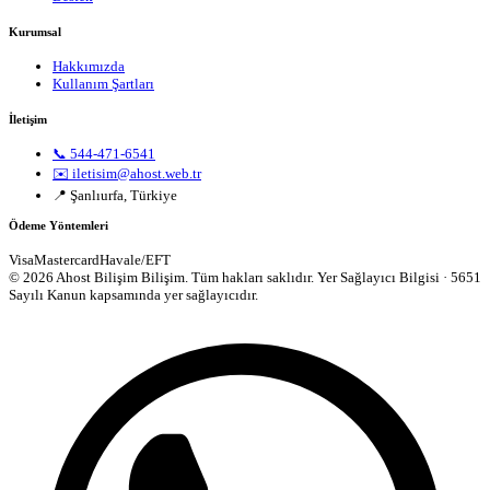
Kurumsal
Hakkımızda
Kullanım Şartları
İletişim
📞 544-471-6541
✉️ iletisim@ahost.web.tr
📍 Şanlıurfa, Türkiye
Ödeme Yöntemleri
Visa
Mastercard
Havale/EFT
© 2026 Ahost Bilişim Bilişim. Tüm hakları saklıdır.
Yer Sağlayıcı Bilgisi · 5651
Sayılı Kanun kapsamında yer sağlayıcıdır.