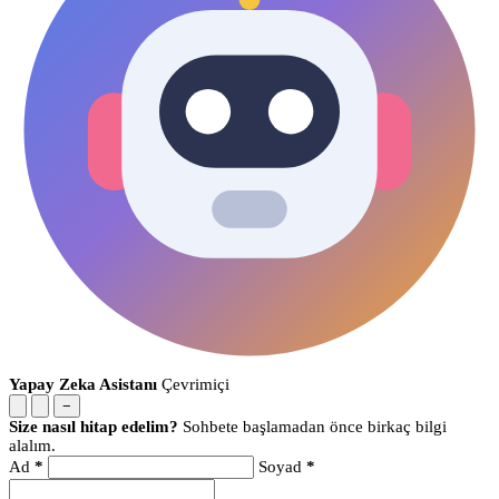
Yapay Zeka Asistanı
Çevrimiçi
−
Size nasıl hitap edelim?
Sohbete başlamadan önce birkaç bilgi
alalım.
Ad
*
Soyad
*