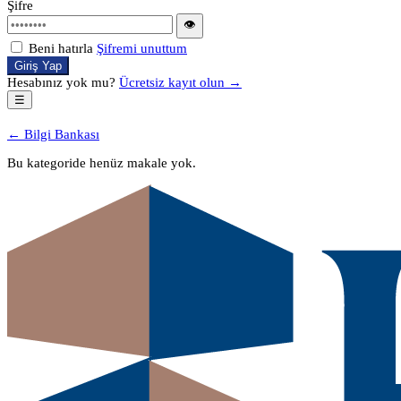
Şifre
👁
Beni hatırla
Şifremi unuttum
Giriş Yap
Hesabınız yok mu?
Ücretsiz kayıt olun →
☰
← Bilgi Bankası
Bu kategoride henüz makale yok.