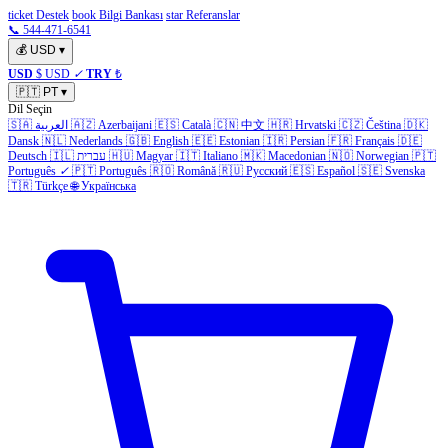
ticket Destek
book Bilgi Bankası
star Referanslar
📞 544-471-6541
💰
USD
▾
USD
$ USD
✓
TRY
₺
🇵🇹
PT
▾
Dil Seçin
🇸🇦
العربية
🇦🇿
Azerbaijani
🇪🇸
Català
🇨🇳
中文
🇭🇷
Hrvatski
🇨🇿
Čeština
🇩🇰
Dansk
🇳🇱
Nederlands
🇬🇧
English
🇪🇪
Estonian
🇮🇷
Persian
🇫🇷
Français
🇩🇪
Deutsch
🇮🇱
עברית
🇭🇺
Magyar
🇮🇹
Italiano
🇲🇰
Macedonian
🇳🇴
Norwegian
🇵🇹
Português
✓
🇵🇹
Português
🇷🇴
Română
🇷🇺
Русский
🇪🇸
Español
🇸🇪
Svenska
🇹🇷
Türkçe
🌐
Українська