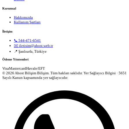
Kurumsal
Hakkımızda
Kullanım Şartları
İletişim
📞 544-471-6541
✉️ iletisim@ahost.web.tr
📍 Şanlıurfa, Türkiye
Ödeme Yöntemleri
Visa
Mastercard
Havale/EFT
© 2026 Ahost Bilişim Bilişim. Tüm hakları saklıdır.
Yer Sağlayıcı Bilgisi · 5651
Sayılı Kanun kapsamında yer sağlayıcıdır.