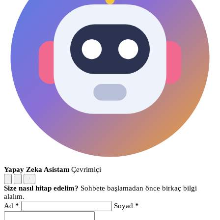
Yapay Zeka Asistanı
Çevrimiçi
−
Size nasıl hitap edelim?
Sohbete başlamadan önce birkaç bilgi
alalım.
Ad
*
Soyad
*