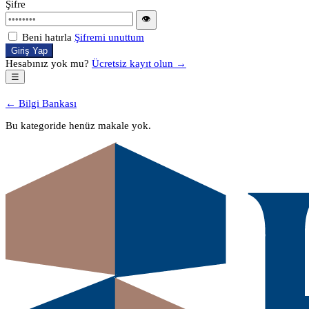
Şifre
👁
Beni hatırla
Şifremi unuttum
Giriş Yap
Hesabınız yok mu?
Ücretsiz kayıt olun →
☰
← Bilgi Bankası
Bu kategoride henüz makale yok.