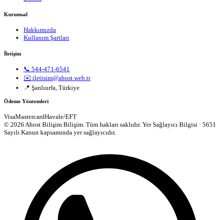
Kurumsal
Hakkımızda
Kullanım Şartları
İletişim
📞 544-471-6541
✉️ iletisim@ahost.web.tr
📍 Şanlıurfa, Türkiye
Ödeme Yöntemleri
Visa
Mastercard
Havale/EFT
© 2026 Ahost Bilişim Bilişim. Tüm hakları saklıdır.
Yer Sağlayıcı Bilgisi · 5651
Sayılı Kanun kapsamında yer sağlayıcıdır.