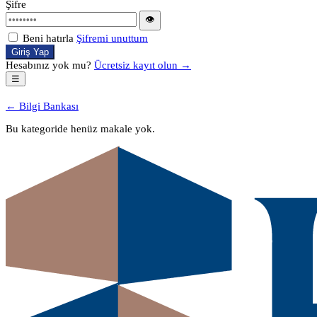
Şifre
👁
Beni hatırla
Şifremi unuttum
Giriş Yap
Hesabınız yok mu?
Ücretsiz kayıt olun →
☰
← Bilgi Bankası
Bu kategoride henüz makale yok.