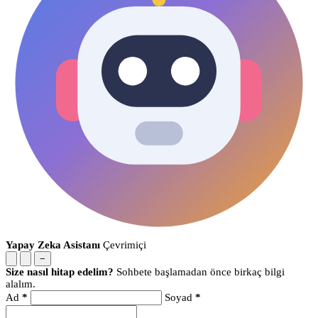
Yapay Zeka Asistanı
Çevrimiçi
−
Size nasıl hitap edelim?
Sohbete başlamadan önce birkaç bilgi
alalım.
Ad
*
Soyad
*