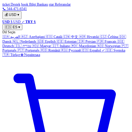
ticket Destek
book Bilgi Bankası
star Referanslar
📞 544-471-6541
💰
USD
▾
USD
$ USD
✓
TRY
₺
🇪🇸
ES
▾
Dil Seçin
🇸🇦
العربية
🇦🇿
Azerbaijani
🇪🇸
Català
🇨🇳
中文
🇭🇷
Hrvatski
🇨🇿
Čeština
🇩🇰
Dansk
🇳🇱
Nederlands
🇬🇧
English
🇪🇪
Estonian
🇮🇷
Persian
🇫🇷
Français
🇩🇪
Deutsch
🇮🇱
עברית
🇭🇺
Magyar
🇮🇹
Italiano
🇲🇰
Macedonian
🇳🇴
Norwegian
🇵🇹
Português
🇵🇹
Português
🇷🇴
Română
🇷🇺
Русский
🇪🇸
Español
✓
🇸🇪
Svenska
🇹🇷
Türkçe
🌐
Українська