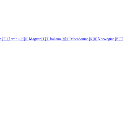
h
🇮🇱
עברית
🇭🇺
Magyar
🇮🇹
Italiano
🇲🇰
Macedonian
🇳🇴
Norwegian
🇵🇹