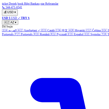
ticket Destek
book Bilgi Bankası
star Referanslar
📞 544-471-6541
💰
USD
▾
USD
$ USD
✓
TRY
₺
🇦🇿
AZ
▾
Dil Seçin
🇸🇦
العربية
🇦🇿
Azerbaijani
✓
🇪🇸
Català
🇨🇳
中文
🇭🇷
Hrvatski
🇨🇿
Čeština
🇩🇰
Português
🇵🇹
Português
🇷🇴
Română
🇷🇺
Русский
🇪🇸
Español
🇸🇪
Svenska
🇹🇷
T