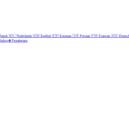
Dansk
🇳🇱
Nederlands
🇬🇧
English
🇪🇪
Estonian
🇮🇷
Persian
🇫🇷
Français
🇩🇪
Deutsc
ürkçe
🌐
Українська