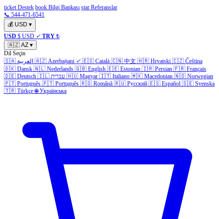
ticket Destek
book Bilgi Bankası
star Referanslar
📞 544-471-6541
💰
USD
▾
USD
$ USD
✓
TRY
₺
🇦🇿
AZ
▾
Dil Seçin
🇸🇦
العربية
🇦🇿
Azerbaijani
✓
🇪🇸
Català
🇨🇳
中文
🇭🇷
Hrvatski
🇨🇿
Čeština
🇩🇰
Dansk
🇳🇱
Nederlands
🇬🇧
English
🇪🇪
Estonian
🇮🇷
Persian
🇫🇷
Français
🇩🇪
Deutsch
🇮🇱
עברית
🇭🇺
Magyar
🇮🇹
Italiano
🇲🇰
Macedonian
🇳🇴
Norwegian
🇵🇹
Português
🇵🇹
Português
🇷🇴
Română
🇷🇺
Русский
🇪🇸
Español
🇸🇪
Svenska
🇹🇷
Türkçe
🌐
Українська