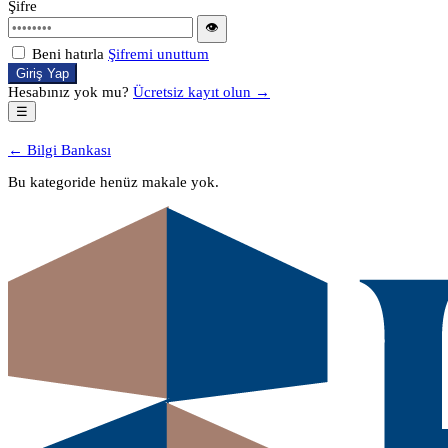
Şifre
👁
Beni hatırla
Şifremi unuttum
Giriş Yap
Hesabınız yok mu?
Ücretsiz kayıt olun →
☰
← Bilgi Bankası
Bu kategoride henüz makale yok.