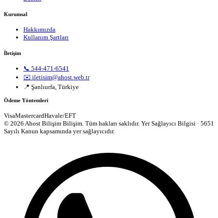
Kurumsal
Hakkımızda
Kullanım Şartları
İletişim
📞 544-471-6541
✉️ iletisim@ahost.web.tr
📍 Şanlıurfa, Türkiye
Ödeme Yöntemleri
Visa
Mastercard
Havale/EFT
© 2026 Ahost Bilişim Bilişim. Tüm hakları saklıdır.
Yer Sağlayıcı Bilgisi · 5651
Sayılı Kanun kapsamında yer sağlayıcıdır.