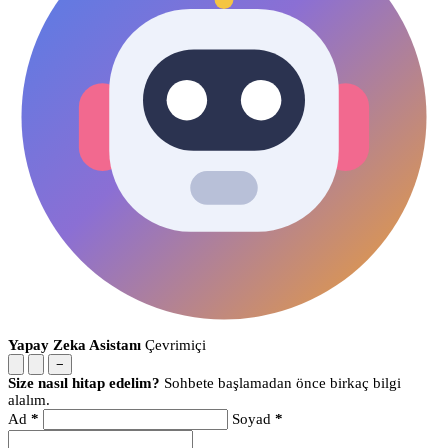
Yapay Zeka Asistanı
Çevrimiçi
−
Size nasıl hitap edelim?
Sohbete başlamadan önce birkaç bilgi
alalım.
Ad
*
Soyad
*